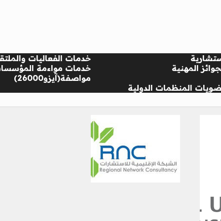
تشارية
خدمات الفعاليات والملتق
وائز المهنية
خدمات مواءمة المؤسسا
مواصفة(آيزو26000)
ويات المنظمات الدولية