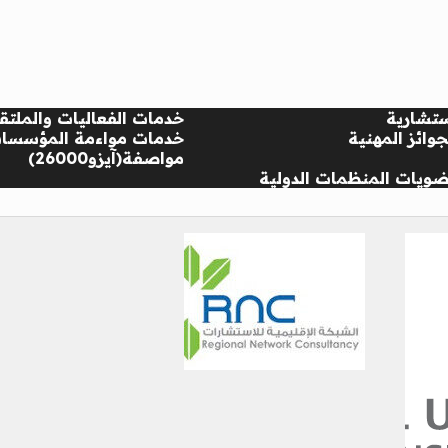
تشارية
خدمات الفعاليات والملتق
وائز المهنية
خدمات مواءمة المؤسسا
مواصفة(آيزو26000)
ويات المنظمات الدولية