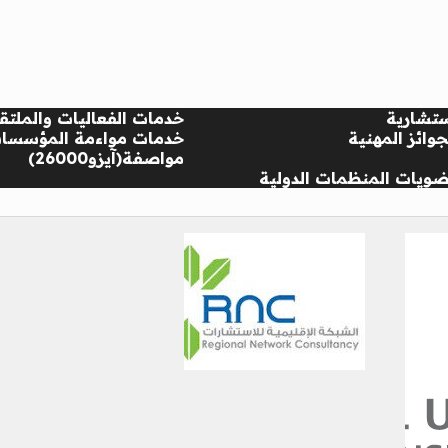
تشارية
خدمات الفعاليات والملتق
وائز المهنية
خدمات مواءمة المؤسسا
مواصفة(آيزو26000)
ويات المنظمات الدولية