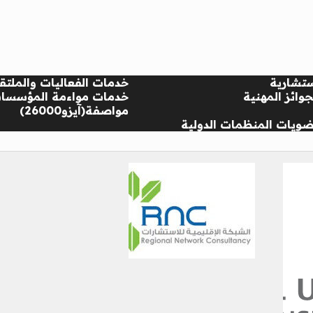
تشارية
خدمات الفعاليات والملتق
وائز المهنية
خدمات مواءمة المؤسسا
مواصفة(آيزو26000)
ويات المنظمات الدولية